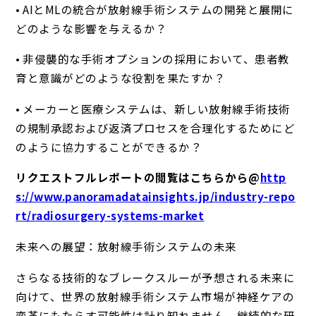
• AIとMLの統合が放射線手術システムの開発と展開に
どのような影響を与えるか？
• 非侵襲的な手術オプションの採用において、患者教
育と意識がどのような役割を果たすか？
• メーカーと医療システムは、新しい放射線手術技術
の規制承認および返済プロセスを合理化するためにど
のように協力することができるか？
リクエストフルレポートの閲覧はこちらから@
http
s://www.panoramadatainsights.jp/industry-repo
rt/radiosurgery-systems-market
未来への展望：放射線手術システムの未来
さらなる技術的なブレークスルーが予想される未来に
向けて、世界の放射線手術システム市場が神経ケアの
変革にもたらす可能性は計り知れません。継続的な研