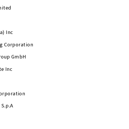
mited
a) Inc
ng Corporation
 Group GmbH
e Inc
orporation
 S.p.A