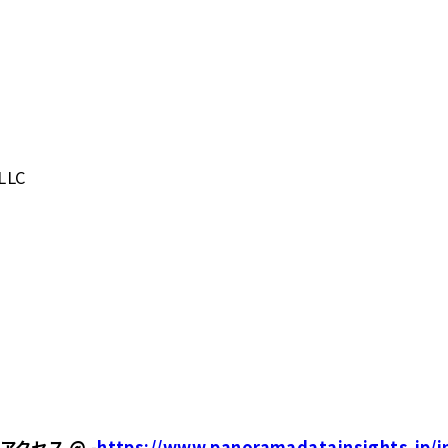
LLC
クセス @ -
https://www.panoramadatainsights.jp/in