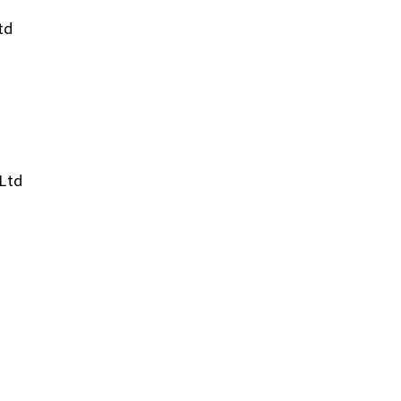
td
 Ltd