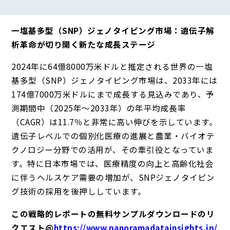
一塩基多型（SNP）ジェノタイピング市場：遺伝子解
析革命が切り開く新たな成長ステージ
2024年に64億8000万米ドルと推定される世界の一塩
基多型（SNP）ジェノタイピング市場は、2033年には
174億7000万米ドルにまで成長する見込みであり、予
測期間中（2025年～2033年）の年平均成長率
（CAGR）は11.7％と非常に高い伸びを示しています。
遺伝子レベルでの個別化医療の進展と農業・バイオテ
クノロジー分野での活用が、その牽引役となっていま
す。特に日本市場では、医療精度の向上と高齢化社会
に伴うヘルスケア需要の増加が、SNPジェノタイピン
グ技術の採用を後押ししています。
この戦略的レポートの無料サンプルダウンロードのリ
クエスト@
https://www.panoramadatainsights.jp/