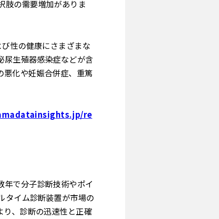
択肢の需要増加がありま
よび性の健康にさまざまな
泌尿生殖器感染症などが含
の悪化や妊娠合併症、重篤
amadatainsights.jp/re
数年で分子診断技術やポイ
アルタイム診断装置が市場の
より、診断の迅速性と正確