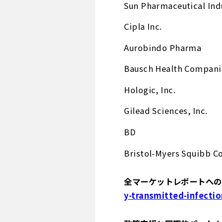
Sun Pharmaceutical Indu
Cipla Inc.
Aurobindo Pharma
Bausch Health Companie
Hologic, Inc.
Gilead Sciences, Inc.
BD
Bristol-Myers Squibb 
全マーケットレポートへのア
y-transmitted-infecti