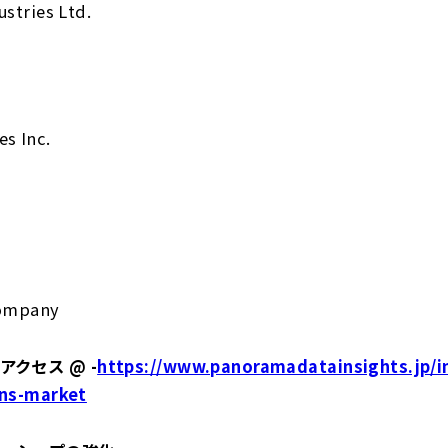
stries Ltd.
s Inc.
Company
クセス @ -
https://www.panoramadatainsights.jp/in
ons-market