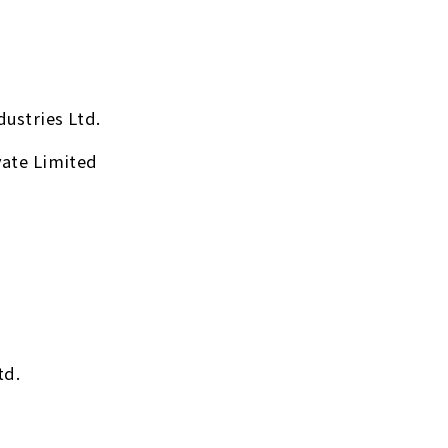
ustries Ltd.
ate Limited
td.