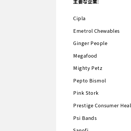
主要な企業:
Cipla
Emetrol Chewables
Ginger People
Megafood
Mighty Petz
Pepto Bismol
Pink Stork
Prestige Consumer Heal
Psi Bands
Sanofi