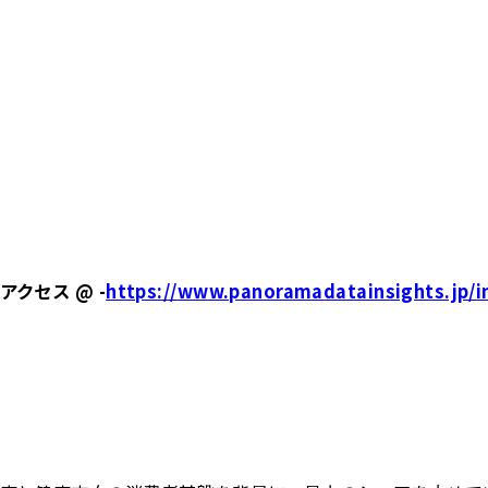
クセス @ -
https://www.panoramadatainsights.jp/i