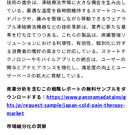
技術の進歩は、凍結療法市場に大きな機会を生み出し
ている。最適な温度を長時間維持するスマートコール
ドパックや、痛みを管理しながら移動できるウェアラ
ブル凍結療法機器などの技術革新は、業界に新たな基
準を打ち立てつつある。これらの製品は、疼痛管理ソ
リューションにおける利便性、有効性、個別化に対す
る消費者の嗜好の高まりに対応している。スマートテ
クノロジーやモバイルアプリとの統合は、ユーザーの
関与とアドヒアランスを強化し、満足度の向上とユー
ザーベースの拡大に貢献している。
産業分析を含むこの戦略レポートの無料サンプルをダ
ウンロードする：
https://www.panoramadatainsig
hts.jp/request-sample/japan-cold-pain-therapy-
market
市場細分化の洞察