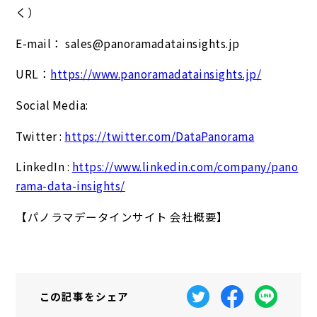
く）
E-mail： sales@panoramadatainsights.jp
URL：
https://www.panoramadatainsights.jp/
Social Media:
Twitter :
https://twitter.com/DataPanorama
LinkedIn :
https://www.linkedin.com/company/pano
rama-data-insights/
【パノラマデータインサイト 会社概要】
この記事を
シェア