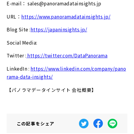
E-mail： sales@panoramadatainsights.jp
URL：
https://www.panoramadatainsights.jp/
Blog Site :
https://japaninsights.jp/
Social Media:
Twitter :
https://twitter.com/DataPanorama
LinkedIn :
https://www.linkedin.com/company/pano
rama-data-insights/
【パノラマデータインサイト 会社概要】
この記事を
シェア