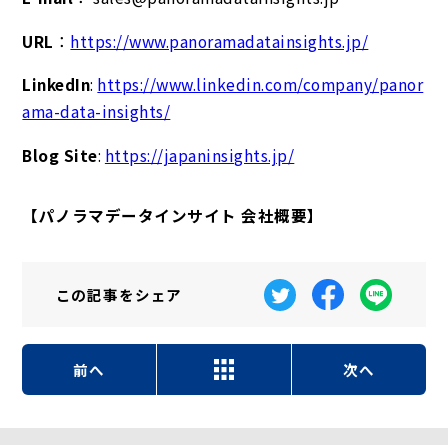
URL
：
https://www.panoramadatainsights.jp/
LinkedIn
:
https://www.linkedin.com/company/panor
ama-data-insights/
Blog Site
:
https://japaninsights.jp/
【パノラマデータインサイト 会社概要】
この記事を
シェア
前へ
次へ