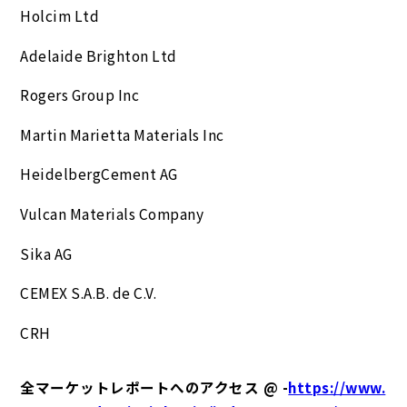
Holcim Ltd
Adelaide Brighton Ltd
Rogers Group Inc
Martin Marietta Materials Inc
HeidelbergCement AG
Vulcan Materials Company
Sika AG
CEMEX S.A.B. de C.V.
CRH
全マーケットレポートへのアクセス @ -
https://www.