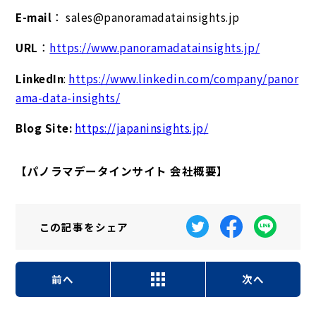
E-mail
： sales@panoramadatainsights.jp
URL
：
https://www.panoramadatainsights.jp/
LinkedIn
:
https://www.linkedin.com/company/panor
ama-data-insights/
Blog Site:
https://japaninsights.jp/
【パノラマデータインサイト 会社概要】
この記事を
シェア
前へ
次へ