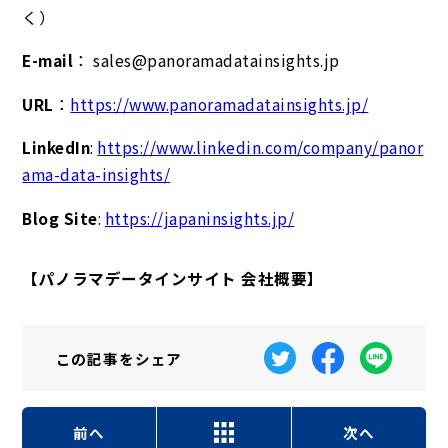
く）
E-mail
： sales@panoramadatainsights.jp
URL
：
https://www.panoramadatainsights.jp/
LinkedIn
:
https://www.linkedin.com/company/panor
ama-data-insights/
Blog Site
:
https://japaninsights.jp/
【パノラマデータインサイト 会社概要】
この記事を
シェア
前へ
次へ